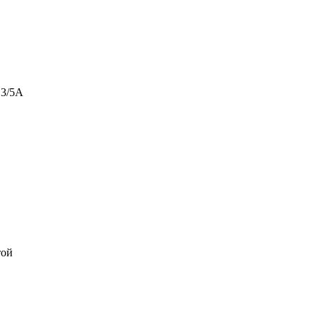
 3/5А
той