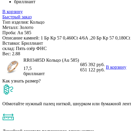
бриллиант
В корзину
Быстрый заказ
Тип изделия:
Кольцо
Металл:
Золото
Проба:
Au 585
Описание камней:
1 Бр Кр 57 0,460Ct 4/6А ,20 Бр Кр 57 0,180Ct
Вставки:
Бриллиант
склад:
Пять озёр ФНС
Вес:
2.88
RR03485D Кольцо (Au 585)
685 392 руб.
В корзину
17,5
651 122 руб.
бриллиант
Как узнать размер?
Обмотайте нужный палец ниткой, шнурком или бумажной лен