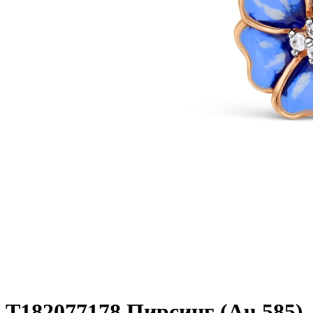
Т182077178 Пирсинг (Au 585)