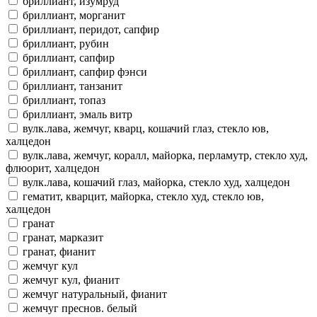
бриллиант, изумруд
бриллиант, морганит
бриллиант, перидот, сапфир
бриллиант, рубин
бриллиант, сапфир
бриллиант, сапфир фэнси
бриллиант, танзанит
бриллиант, топаз
бриллиант, эмаль витр
вулк.лава, жемчуг, кварц, кошачий глаз, стекло юв,
халцедон
вулк.лава, жемчуг, коралл, майорка, перламутр, стекло худ,
флюорит, халцедон
вулк.лава, кошачий глаз, майорка, стекло худ, халцедон
гематит, кварцит, майорка, стекло худ, стекло юв,
халцедон
гранат
гранат, марказит
гранат, фианит
жемчуг кул
жемчуг кул, фианит
жемчуг натуральный, фианит
жемчуг преснов. белый