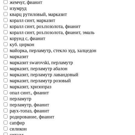
жемчуг, фианит
изумруд
кварц рутиловый, марказит
коралл синт, марказит
коралл синт, роз.позолота, фианит
коралл синт, роз.позолота, фианит, эмаль
корунд с, фианит
куб. циркон
майорка, перламутр, стекло худ, халцедон
марказит
марказит swarovski, перламутр
марказит, перламутр абалон
марказит, перламутр лавандовый
марказит, перламутр розовый
марказит, хризопраз
опал синт., фианит
перламутр
перламутр, фианит
раух-топаз, фианит
родирование, фианит
сапфир
силикон
ситалл