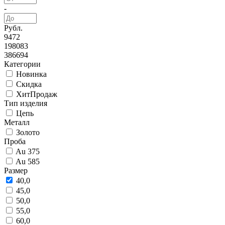
-
Рубл.
9472
198083
386694
Категории
Новинка
Скидка
ХитПродаж
Тип изделия
Цепь
Металл
Золото
Проба
Au 375
Au 585
Размер
40,0
45,0
50,0
55,0
60,0