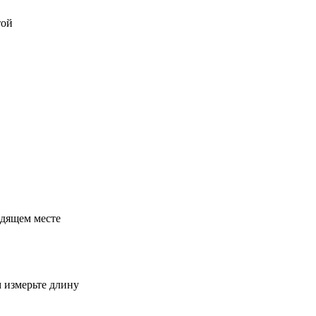
той
одящем месте
м измерьте длину