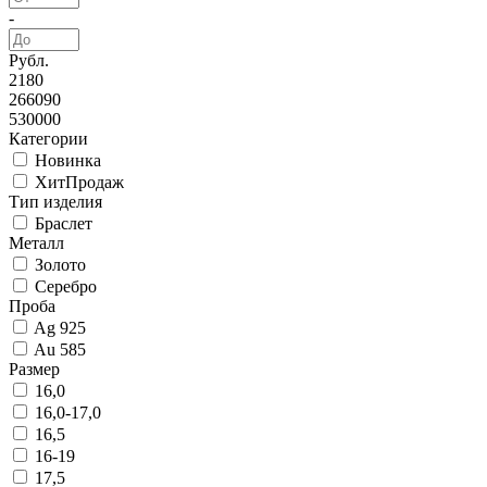
-
Рубл.
2180
266090
530000
Категории
Новинка
ХитПродаж
Тип изделия
Браслет
Металл
Золото
Серебро
Проба
Ag 925
Au 585
Размер
16,0
16,0-17,0
16,5
16-19
17,5