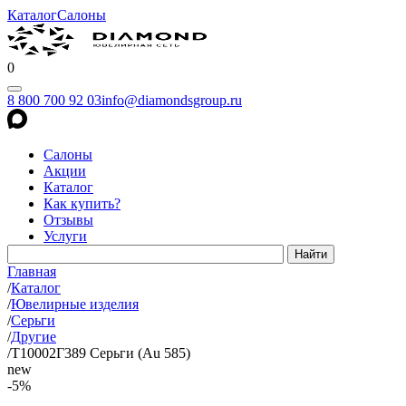
Каталог
Салоны
0
8 800 700 92 03
info@diamondsgroup.ru
Салоны
Акции
Каталог
Как купить?
Отзывы
Услуги
Главная
/
Каталог
/
Ювелирные изделия
/
Серьги
/
Другие
/
Т10002Г389 Серьги (Au 585)
new
-5%