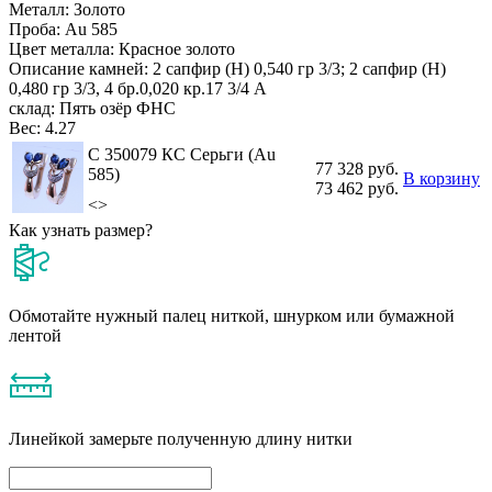
Металл:
Золото
Проба:
Au 585
Цвет металла:
Красное золото
Описание камней:
2 сапфир (Н) 0,540 гр 3/3; 2 сапфир (Н)
0,480 гр 3/3, 4 бр.0,020 кр.17 3/4 А
склад:
Пять озёр ФНС
Вес:
4.27
С 350079 КС Серьги (Au
77 328 руб.
585)
В корзину
73 462 руб.
<>
Как узнать размер?
Обмотайте нужный палец ниткой, шнурком или бумажной
лентой
Линейкой замерьте полученную длину нитки