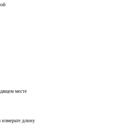
той
одящем месте
м измерьте длину