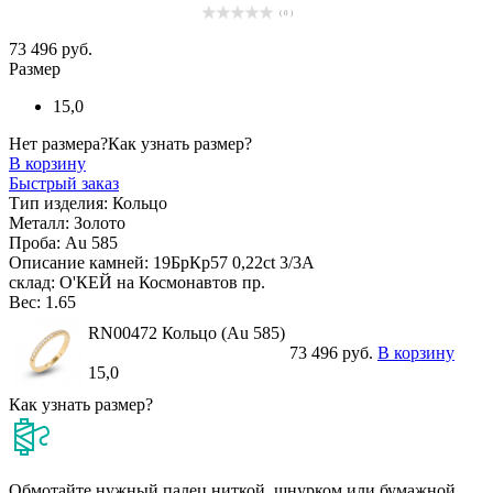
( 0 )
73 496 руб.
Размер
15,0
Нет размера?
Как узнать размер?
В корзину
Быстрый заказ
Тип изделия:
Кольцо
Металл:
Золото
Проба:
Au 585
Описание камней:
19БрКр57 0,22ct 3/3А
склад:
О'КЕЙ на Космонавтов пр.
Вес:
1.65
RN00472 Кольцо (Au 585)
73 496 руб.
В корзину
15,0
Как узнать размер?
Обмотайте нужный палец ниткой, шнурком или бумажной