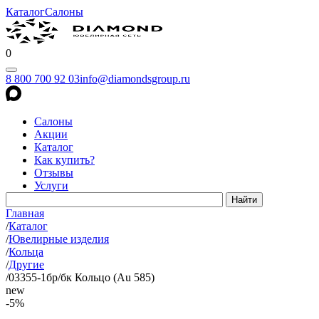
Каталог
Салоны
0
8 800 700 92 03
info@diamondsgroup.ru
Салоны
Акции
Каталог
Как купить?
Отзывы
Услуги
Главная
/
Каталог
/
Ювелирные изделия
/
Кольца
/
Другие
/
03355-1бр/бк Кольцо (Au 585)
new
-5%